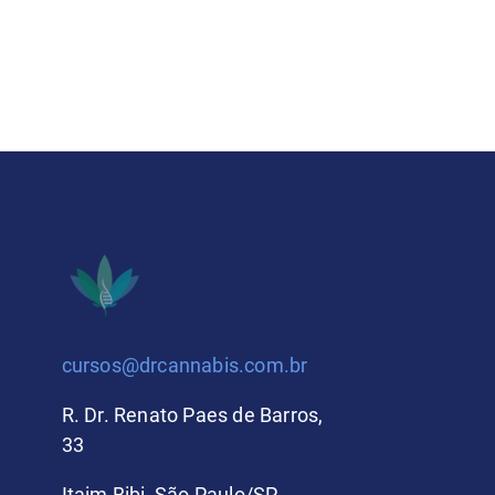
cursos@drcannabis.com.br
R. Dr. Renato Paes de Barros,
33
Itaim Bibi, São Paulo/SP