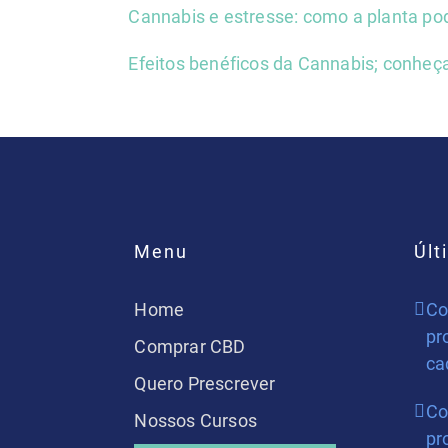
Cannabis e estresse: como a planta pod
Efeitos benéficos da Cannabis; conheç
Menu
Últ
Home
Co
pr
Comprar CBD
ca
Quero Prescrever
Co
Nossos Cursos
pr