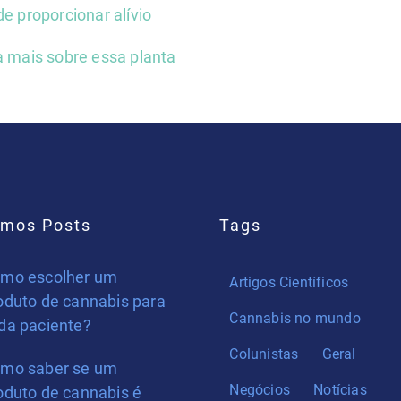
e proporcionar alívio
a mais sobre essa planta
imos Posts
Tags
mo escolher um
Artigos Científicos
oduto de cannabis para
Cannabis no mundo
da paciente?
Colunistas
Geral
mo saber se um
Negócios
Notícias
oduto de cannabis é