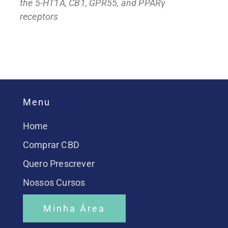
the 5-HT1A, CB1, GPR55, and PPARγ
receptors
Menu
Home
Comprar CBD
Quero Prescrever
Nossos Cursos
Minha Área