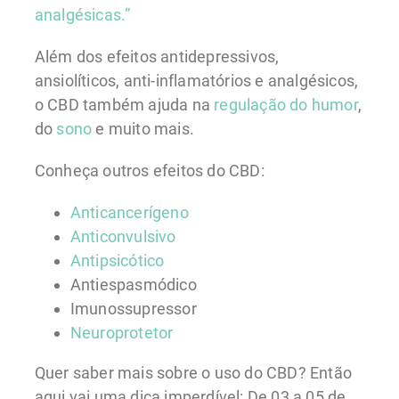
analgésicas.”
Além dos efeitos antidepressivos,
ansiolíticos, anti-inflamatórios e analgésicos,
o CBD também ajuda na
regulação do humor
,
do
sono
e muito mais.
Conheça outros efeitos do CBD:
Anticancerígeno
Anticonvulsivo
Antipsicótico
Antiespasmódico
Imunossupressor
Neuroprotetor
Quer saber mais sobre o uso do CBD? Então
aqui vai uma dica imperdível: De 03 a 05 de