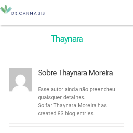
Ir
para
To
o
conteúdo
Na
Home
Thaynara
Comprar CBD
Sobre
Thaynara Moreira
Quero Prescrever
Esse autor ainda não preencheu
Nossos Cursos
quaisquer detalhes.
So far Thaynara Moreira has
Minha Área
created 83 blog entries.