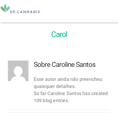
Ir
para
To
o
conteúdo
Na
Home
Carol
Comprar CBD
Sobre
Caroline Santos
Quero Prescrever
Esse autor ainda não preencheu
Nossos Cursos
quaisquer detalhes.
So far Caroline Santos has created
Minha Área
109 blog entries.